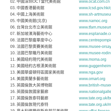
02. 中國深圳OCT當代美術館
www.ocat.com.cn
銳角2013：當代民間藝術深港巡迴展
03. 中國香港藝術館
www.lcsd.gov.hk/
04. 中國上海美術館
www.sh-artmuseu
銳角2013：珠三角獨立動畫放映巡禮
05. 中國美術館(北京)
www.namoc.org
銳角2011/2012：珠三角新晉藝術家巡迴
06. 台灣台北市立美術館
www.tfam.museu
展
07. 新加坡濱海藝術中心
www.esplanade.
08. 法國巴黎龐畢度中心
www.centrepompid
中港城市自然與社會
09. 法國巴黎奧賽美術館
www.musee-orsay.
仲夏藝贊
10. 法國巴黎羅丹美術館
www.musee-rodin.
11. 美國紐約現代美術館
www.moma.org
仲夏藝贊2012
12. 美國紐約古根漢美術館
www.guggenheim
仲夏藝贊2011
13. 美國華盛頓特區國家美術館
www.nga.gov
14. 美國奧蘭多藝術館
www.omart.org
仲夏藝贊2010
15. 英國倫敦大英博物館
www.british-muse
16. 英國倫敦國家藝廊
www.nationalgalle
創意戲劇節
17. 英國倫敦泰特藝廊
www.tate.org.uk/br
過往活動
18. 英國倫敦現代泰特
www.tate.org.uk/
19. 意大利佛羅倫斯烏菲茲美術館
www.uffizi.firenze.