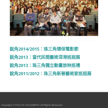
銳角2013：當代民間藝術深港巡迴展
銳角2013：珠三角獨立動畫放映巡禮
銳角2011/2012：珠三角新晉藝術家巡迴
展
中港城市自然與社會
銳角2014/2015：珠三角環保電影節
仲夏藝贊
銳角2013：當代民間藝術深港巡迴展
仲夏藝贊2012
銳角2013：珠三角獨立動畫放映巡禮
仲夏藝贊2011
銳角2011/2012：珠三角新晉藝術家巡迴展
仲夏藝贊2010
創意戲劇節
過往活動
Copyright © 2014-15 CULTaMAP®. All Rights Reserved.